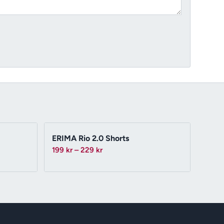
ERIMA Rio 2.0 Shorts
Prisintervall:
199
kr
–
229
kr
199 kr
till
229 kr