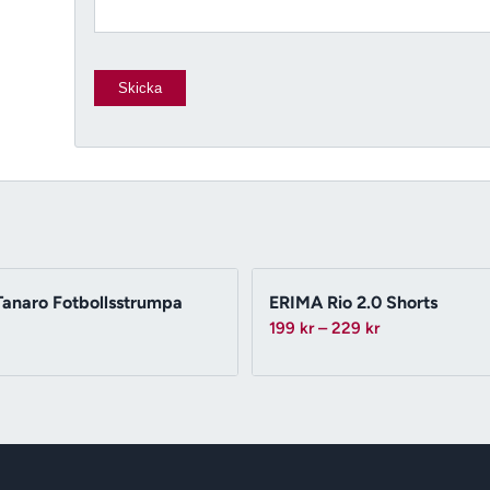
anaro Fotbollsstrumpa
ERIMA Rio 2.0 Shorts
Prisintervall:
199
kr
–
229
kr
199 kr
till
229 kr