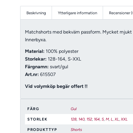
Beskrivning
Ytterligare information
Recensioner (
Matchshorts med bekväm passform. Mycket mjukt o
Innerbyxa.
Material:
100% polyester
Storlekar:
128-164, S-XXL
Färgnamn:
svart/gul
Art.nr:
615507
Vid volymköp begär offert !!
FÄRG
Gul
STORLEK
128
,
140
,
152
,
164
,
S
,
M
,
L
,
XL
,
XXL
PRODUKTTYP
Shorts