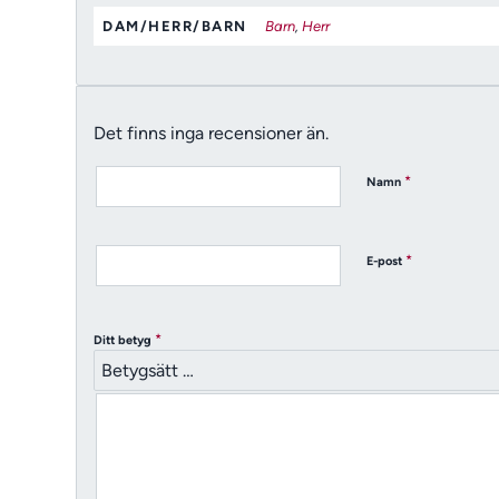
DAM/HERR/BARN
Barn
,
Herr
Det finns inga recensioner än.
*
Namn
*
E-post
*
Ditt betyg