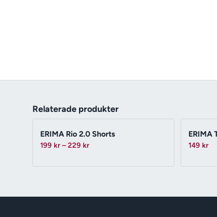
Relaterade produkter
ERIMA Rio 2.0 Shorts
ERIMA T
Prisintervall:
199
kr
–
229
kr
149
kr
199 kr
till
229 kr