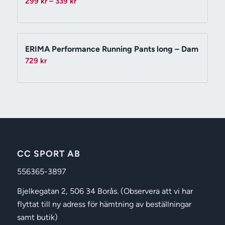
Prisintervall:
299
kr
–
339
kr
299 kr
till
339 kr
ERIMA Performance Running Pants long – Dam
729
kr
CC SPORT AB
556365-3897
Bjelkegatan 2, 506 34 Borås. (Observera att vi har
flyttat till ny adress för hämtning av beställningar
samt butik)