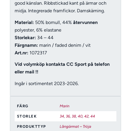
good känslan. Ribbstickad kant på ärmar och
midja. Integrerade framfickor. Damskärning.
Material:
50% bomull, 44%
återvunnen
polyester, 6% elastane
Storlekar:
34 – 44
Färgnamn:
marin / faded denim / vit
Art.nr:
1072317
Vid volymköp kontakta CC Sport på telefon
eller mail !!
Ingår i sortimentet 2023-2026.
FÄRG
Marin
STORLEK
34
,
36
,
38
,
40
,
42
,
44
PRODUKTTYP
Långärmat – Tröja