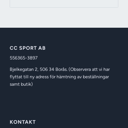
169 kr
till
199 kr
CC SPORT AB
556365-3897
Bjelkegatan 2, 506 34 Borås. (Observera att vi har
flyttat till ny adress för hämtning av beställningar
samt butik)
KONTAKT