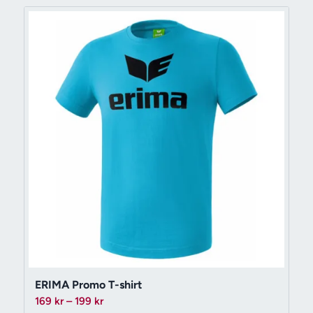
239 kr
ERIMA Promo T-shirt
Prisintervall:
169
kr
–
199
kr