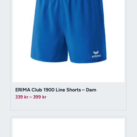
ERIMA Club 1900 Line Shorts – Dam
Prisintervall:
339
kr
–
399
kr
339 kr
till
399 kr