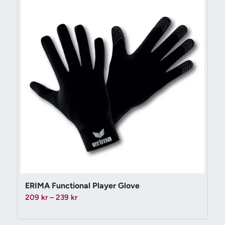
ERIMA Functional Player Glove
Prisintervall:
209
kr
–
239
kr
209 kr
till