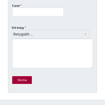
*
E-post
*
Ditt betyg