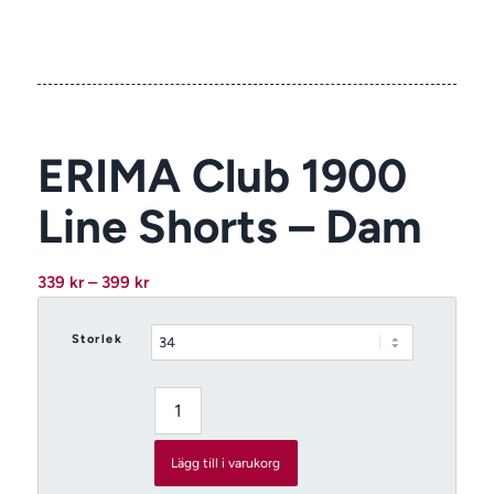
ERIMA Club 1900
Line Shorts – Dam
Prisintervall:
339
kr
–
399
kr
339 kr
till
Storlek
399 kr
Lägg till i varukorg