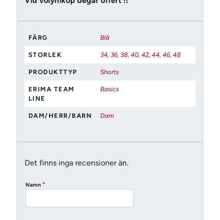
Vid volymköp begär offert !!
FÄRG
Blå
STORLEK
34
,
36
,
38
,
40
,
42
,
44
,
46
,
48
PRODUKTTYP
Shorts
ERIMA TEAM
Basics
LINE
DAM/HERR/BARN
Dam
Det finns inga recensioner än.
*
Namn