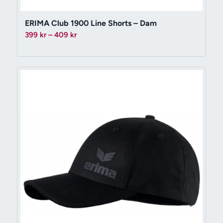
ERIMA Club 1900 Line Shorts – Dam
Prisintervall:
399
kr
–
409
kr
399 kr
till
409 kr