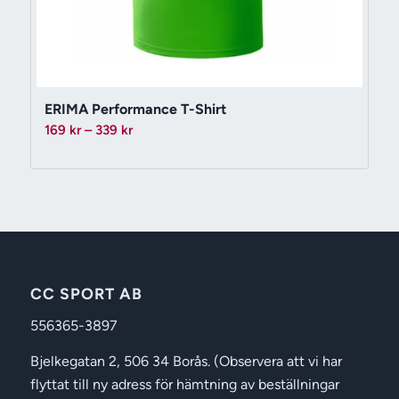
ERIMA Performance T-Shirt
Prisintervall:
169
kr
–
339
kr
169 kr
till
339 kr
CC SPORT AB
556365-3897
Bjelkegatan 2, 506 34 Borås. (Observera att vi har
flyttat till ny adress för hämtning av beställningar