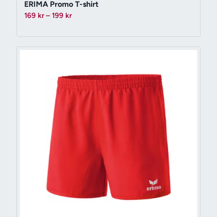
ERIMA Promo T-shirt
Prisintervall:
169
kr
–
199
kr
169 kr
till
199 kr