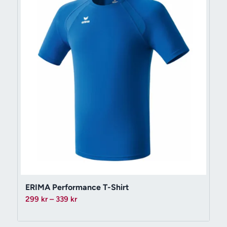
ERIMA Performance T-Shirt
Prisintervall:
299
kr
–
339
kr
299 kr
till