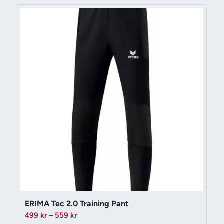
339 kr
ERIMA Tec 2.0 Training Pant
Prisintervall:
499
kr
–
559
kr