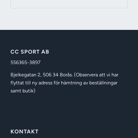
499 kr
till
559 kr
CC SPORT AB
556365-3897
Bjelkegatan 2, 506 34 Borås. (Observera att vi har
flyttat till ny adress för hämtning av beställningar
samt butik)
KONTAKT