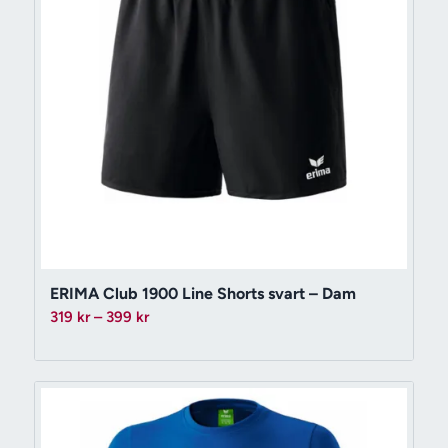
ERIMA Club 1900 Line Shorts svart – Dam
Prisintervall:
319
kr
–
399
kr
319 kr
till
399 kr