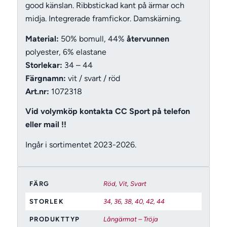
good känslan. Ribbstickad kant på ärmar och
midja. Integrerade framfickor. Damskärning.
Material:
50% bomull, 44%
återvunnen
polyester, 6% elastane
Storlekar:
34 – 44
Färgnamn:
vit / svart / röd
Art.nr:
1072318
Vid volymköp kontakta CC Sport på telefon
eller mail !!
Ingår i sortimentet 2023-2026.
FÄRG
Röd
,
Vit
,
Svart
STORLEK
34
,
36
,
38
,
40
,
42
,
44
PRODUKTTYP
Långärmat – Tröja