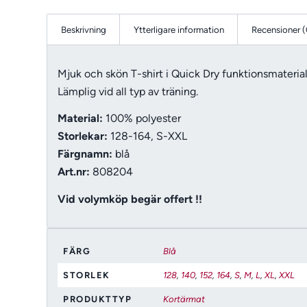
Beskrivning
Ytterligare information
Recensioner (
Mjuk och skön T-shirt i Quick Dry funktionsmateria
Lämplig vid all typ av träning.
Material:
100% polyester
Storlekar:
128-164, S-XXL
Färgnamn:
blå
Art.nr:
808204
Vid volymköp begär offert !!
FÄRG
Blå
STORLEK
128
,
140
,
152
,
164
,
S
,
M
,
L
,
XL
,
XXL
PRODUKTTYP
Kortärmat