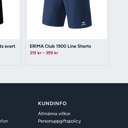
s svart
ERIMA Club 1900 Line Shorts
Prisintervall:
319
kr
–
399
kr
319 kr
till
399 kr
KUNDINFO
Allmänna villkor
efon
Personuppgiftspolicy