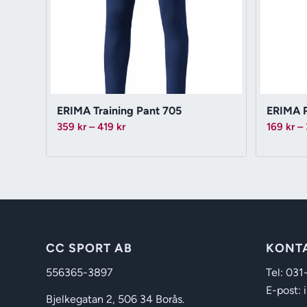
ERIMA Training Pant 705
ERIMA P
Prisintervall:
359
kr
–
419
kr
169
kr
–
359 kr
till
419 kr
CC SPORT AB
KONT
556365-3897
Tel: 031
E-post: 
Bjelkegatan 2, 506 34 Borås.