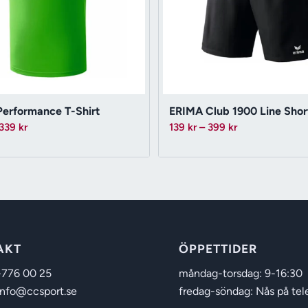
erformance T-Shirt
ERIMA Club 1900 Line Short
Prisintervall:
Prisintervall:
339
kr
139
kr
–
399
kr
169 kr
139 kr
till
till
339 kr
399 kr
AKT
ÖPPETTIDER
-776 00 25
måndag-torsdag: 9-16:30
info@ccsport.se
fredag-söndag: Nås på tel