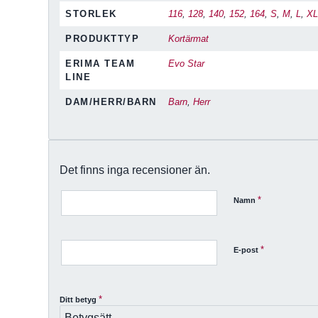
STORLEK
116
,
128
,
140
,
152
,
164
,
S
,
M
,
L
,
X
PRODUKTTYP
Kortärmat
ERIMA TEAM
Evo Star
LINE
DAM/HERR/BARN
Barn
,
Herr
Det finns inga recensioner än.
*
Namn
*
E-post
*
Ditt betyg