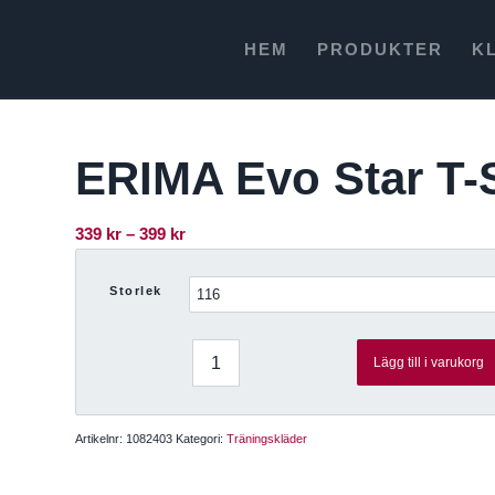
HEM
PRODUKTER
K
ERIMA Evo Star T-S
Prisintervall:
339
kr
–
399
kr
339 kr
till
Storlek
399 kr
Lägg till i varukorg
Artikelnr:
1082403
Kategori:
Träningskläder