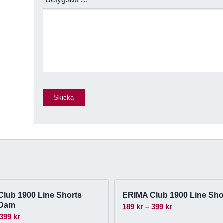
lub 1900 Line Shorts
ERIMA Club 1900 Line Sho
 Dam
Prisintervall:
189
kr
–
399
kr
Prisintervall:
399
kr
189 kr