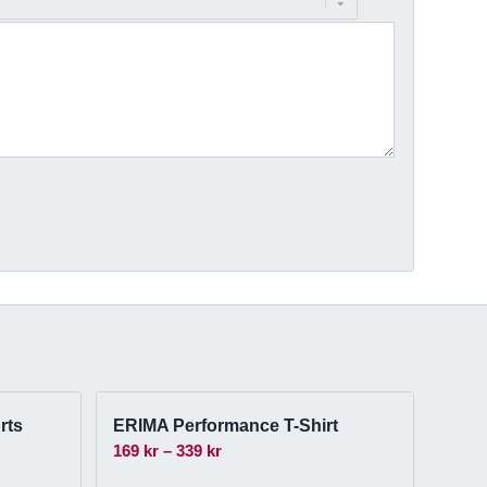
rts
ERIMA Performance T-Shirt
Prisintervall:
169
kr
–
339
kr
169 kr