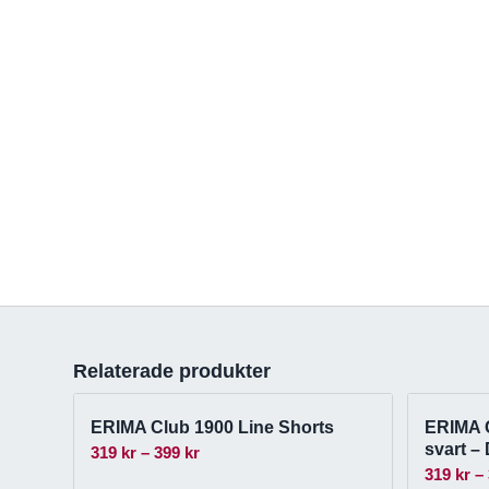
Relaterade produkter
ERIMA Club 1900 Line Shorts
ERIMA C
svart –
Prisintervall:
319
kr
–
399
kr
319
kr
–
319 kr