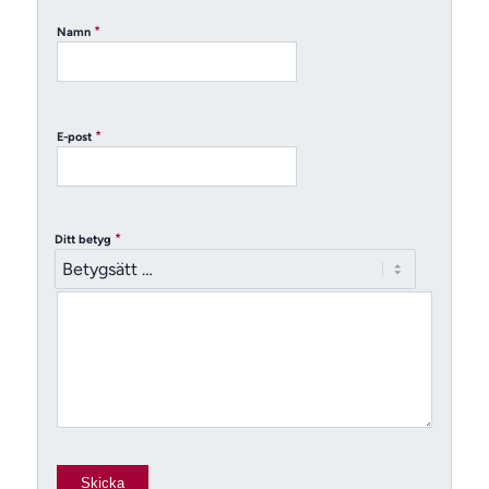
*
Namn
*
E-post
*
Ditt betyg