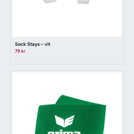
Sock Stays – vit
79
kr