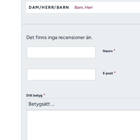
DAM/HERR/BARN
Barn
,
Herr
Det finns inga recensioner än.
*
Namn
*
E-post
*
Ditt betyg