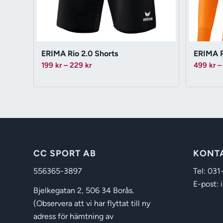
ERIMA Rio 2.0 Shorts
ERIMA P
Prisintervall:
199
kr
–
229
kr
499
kr
–
199 kr
till
229 kr
CC SPORT AB
KONT
556365-3897
Tel: 031
E-post: 
Bjelkegatan 2, 506 34 Borås.
(Observera att vi har flyttat till ny
adress för hämtning av