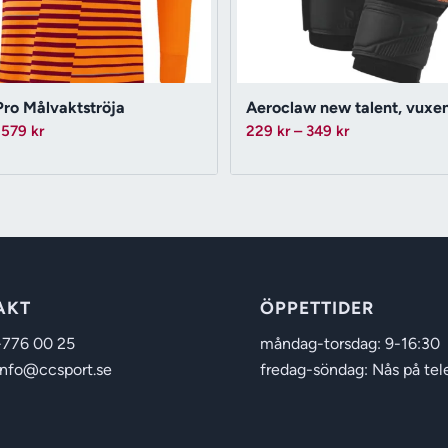
ro Målvaktströja
Aeroclaw new talent, vuxe
Prisintervall:
Prisintervall:
579
kr
229
kr
–
349
kr
499 kr
229 kr
till
till
579 kr
349 kr
AKT
ÖPPETTIDER
-776 00 25
måndag-torsdag: 9-16:30
info@ccsport.se
fredag-söndag: Nås på tel