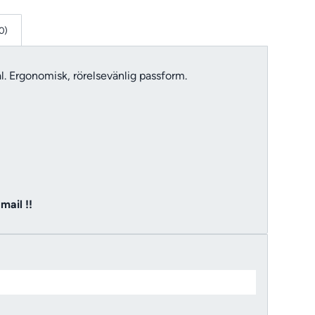
0)
al. Ergonomisk, rörelsevänlig passform.
mail !!