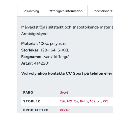
Beskrivning
Ytterligare information
Recensioner (
Målvaktströja i slitstarkt och snabbtorkande materi
Armbågsskydd.
Material:
100% polyester
Storlekar:
128-164, S-XXL
Färgnamn:
svart/skiffergrå
Art.nr:
4142201
Vid volymköp kontakta CC Sport på telefon eller 
FÄRG
Svart
STORLEK
128
,
140
,
152
,
164
,
S
,
M
,
L
,
XL
,
XXL
PRODUKTTYP
Kläder