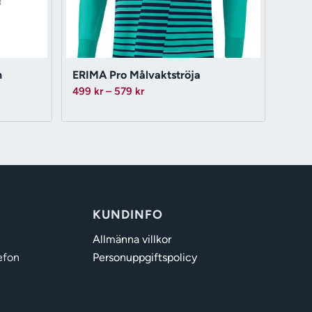
n
ERIMA Pro Målvaktströja
Prisintervall:
499
kr
–
579
kr
499 kr
till
579 kr
KUNDINFO
Allmänna villkor
efon
Personuppgiftspolicy