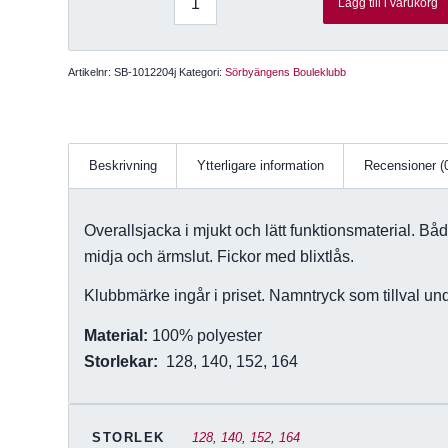
Lägg till i varukorg
Artikelnr:
SB-1012204j
Kategori:
Sörbyängens Bouleklubb
Beskrivning
Ytterligare information
Recensioner (
Overallsjacka i mjukt och lätt funktionsmaterial. Både
midja och ärmslut. Fickor med blixtlås.
Klubbmärke ingår i priset.
Namntryck som tillval un
Material:
100% polyester
Storlekar:
128, 140, 152, 164
STORLEK
128
,
140
,
152
,
164