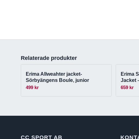
Relaterade produkter
Erima Allweahter jacket-
Erima S
Sörbyängens Boule, junior
Jacket 
499
kr
659
kr
CC SPORT AB
KONT