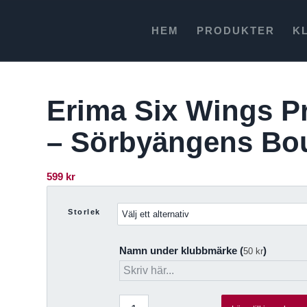
HEM
PRODUKTER
K
Erima Six Wings Pr
– Sörbyängens Bou
599
kr
Storlek
Namn under klubbmärke (
)
50
kr