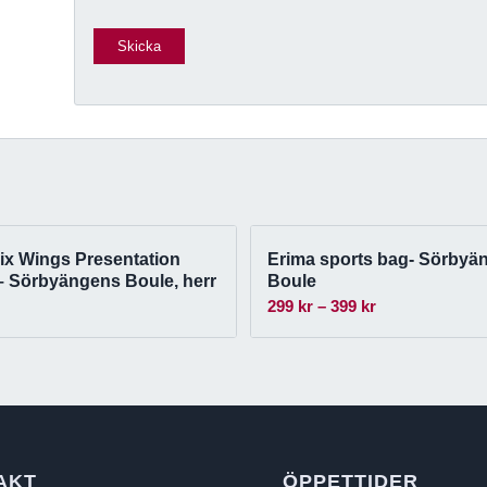
ix Wings Presentation
Erima sports bag- Sörbyä
– Sörbyängens Boule, herr
Boule
Prisintervall:
299
kr
–
399
kr
299 kr
till
399 kr
AKT
ÖPPETTIDER