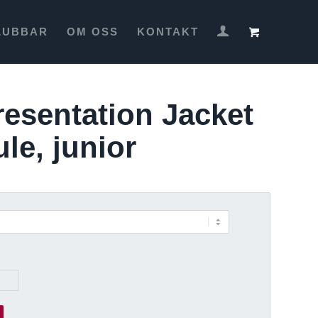
LUBBAR
OM OSS
KONTAKT
esentation Jacket
le, junior