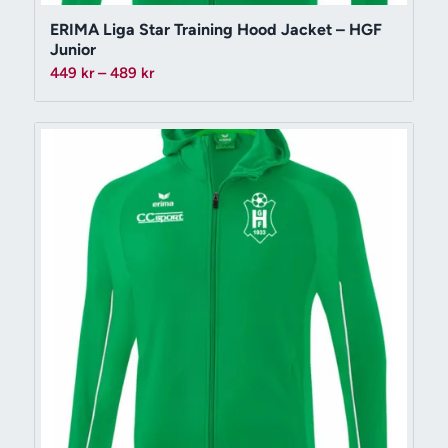
ERIMA Liga Star Training Hood Jacket – HGF
Junior
Prisintervall:
449
kr
–
489
kr
449 kr
till
489 kr