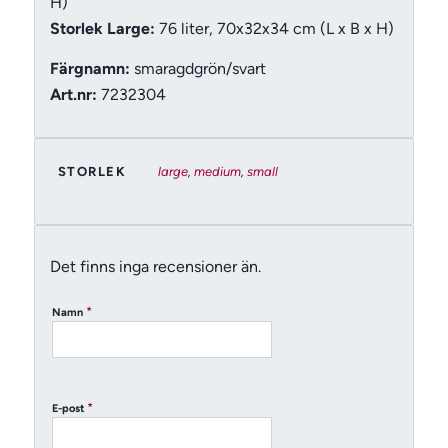
H)
Storlek Large:
76 liter, 70x32x34 cm (L x B x H)
Färgnamn:
smaragdgrön/svart
Art.nr:
7232304
STORLEK
large
,
medium
,
small
Det finns inga recensioner än.
*
Namn
*
E-post