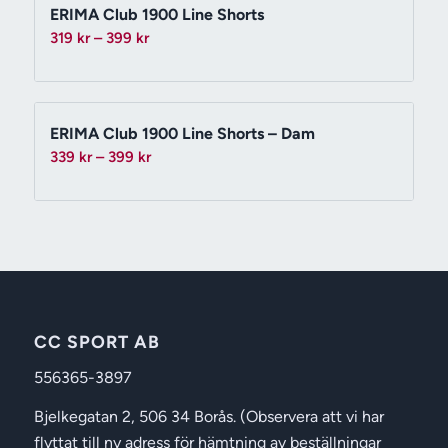
ERIMA Club 1900 Line Shorts
Prisintervall:
319
kr
–
399
kr
319 kr
till
399 kr
ERIMA Club 1900 Line Shorts – Dam
Prisintervall:
339
kr
–
399
kr
339 kr
till
399 kr
CC SPORT AB
556365-3897
Bjelkegatan 2, 506 34 Borås. (Observera att vi har
flyttat till ny adress för hämtning av beställningar