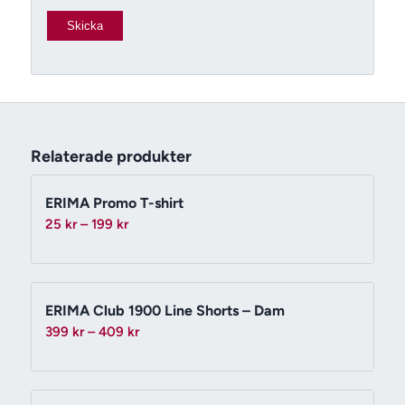
Relaterade produkter
ERIMA Promo T-shirt
Prisintervall:
25
kr
–
199
kr
25 kr
till
199 kr
ERIMA Club 1900 Line Shorts – Dam
Prisintervall:
399
kr
–
409
kr
399 kr
till
409 kr