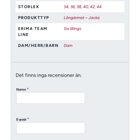
STORLEK
34
,
36
,
38
,
40
,
42
,
44
PRODUKTTYP
Långärmat – Jacka
ERIMA TEAM
Six Wings
LINE
DAM/HERR/BARN
Dam
Det finns inga recensioner än.
*
Namn
*
E-post