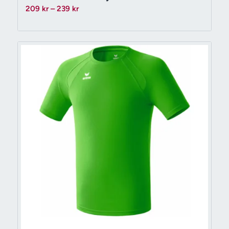
Prisintervall:
209
kr
–
239
kr
209 kr
till
239 kr