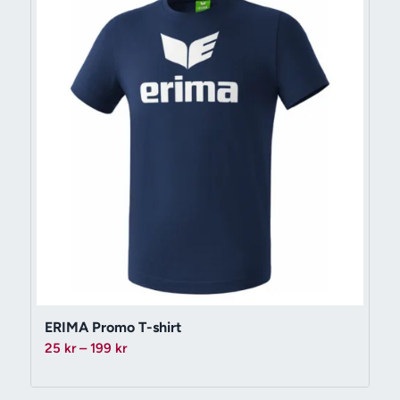
ERIMA Promo T-shirt
Prisintervall:
25
kr
–
199
kr
25 kr
till