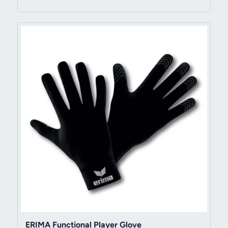
319 kr
till
399 kr
ERIMA Functional Player Glove