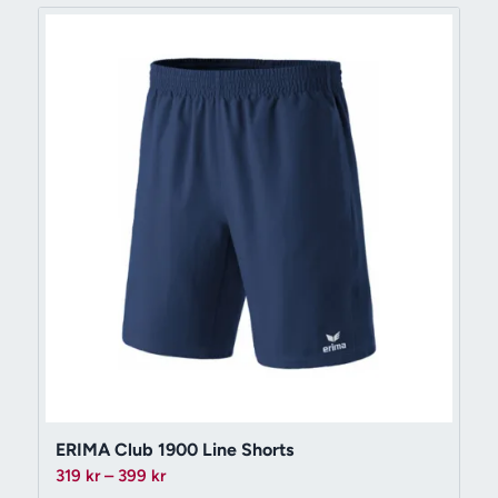
199 kr
ERIMA Club 1900 Line Shorts
Prisintervall:
319
kr
–
399
kr