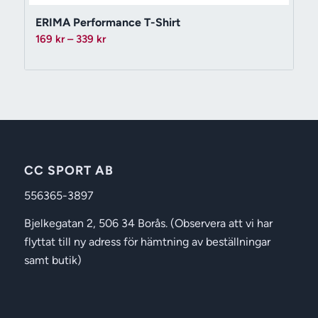
ERIMA Performance T-Shirt
Prisintervall:
169
kr
–
339
kr
169 kr
till
339 kr
CC SPORT AB
556365-3897
Bjelkegatan 2, 506 34 Borås. (Observera att vi har
flyttat till ny adress för hämtning av beställningar
samt butik)