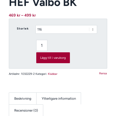
HEF Valbo BK
Prisintervall:
469
kr
–
499
kr
469 kr
till
Storlek
499 kr
Lägg till i varukorg
Rensa
Artikelnr:
1032229-2
Kategori:
Klubbar
Beskrivning
Ytterligare information
Recensioner (0)