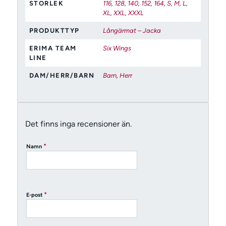
STORLEK
116
,
128
,
140
,
152
,
164
,
S
,
M
,
L
,
XL
,
XXL
,
XXXL
PRODUKTTYP
Långärmat – Jacka
ERIMA TEAM
Six Wings
LINE
DAM/HERR/BARN
Barn
,
Herr
Det finns inga recensioner än.
*
Namn
*
E-post