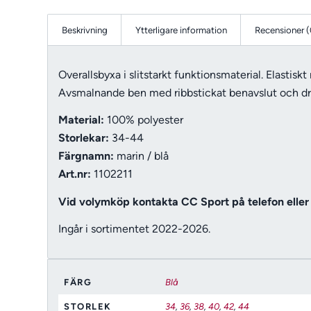
Beskrivning
Ytterligare information
Recensioner (
Overallsbyxa i slitstarkt funktionsmaterial. Elastiskt
Avsmalnande ben med ribbstickat benavslut och dr
Material:
100% polyester
Storlekar:
34-44
Färgnamn:
marin / blå
Art.nr:
1102211
Vid volymköp kontakta CC Sport på telefon eller 
Ingår i sortimentet 2022-2026.
FÄRG
Blå
STORLEK
34
,
36
,
38
,
40
,
42
,
44