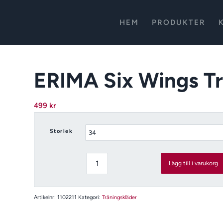
HEM
PRODUKTER
ERIMA Six Wings Tr
499
kr
Storlek
Lägg till i varukorg
Artikelnr:
1102211
Kategori:
Träningskläder