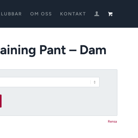
KLUBBAR
OM OSS
KONTAKT
aining Pant – Dam
Rensa