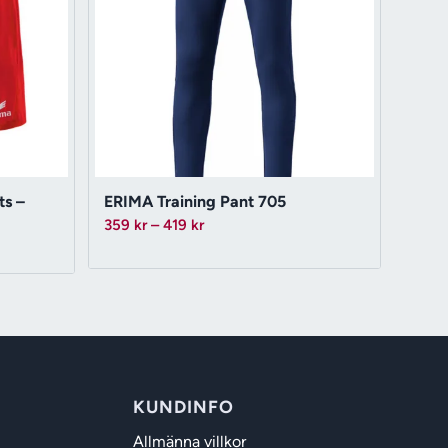
ts –
ERIMA Training Pant 705
Prisintervall:
359
kr
–
419
kr
359 kr
till
419 kr
KUNDINFO
Allmänna villkor