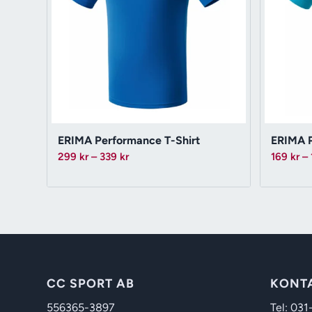
ERIMA Performance T-Shirt
ERIMA P
Prisintervall:
299
kr
–
339
kr
169
kr
–
299 kr
till
339 kr
CC SPORT AB
KONT
556365-3897
Tel: 031