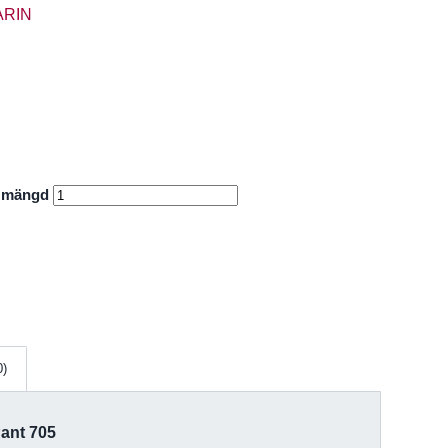
 mängd
0)
Pant 705