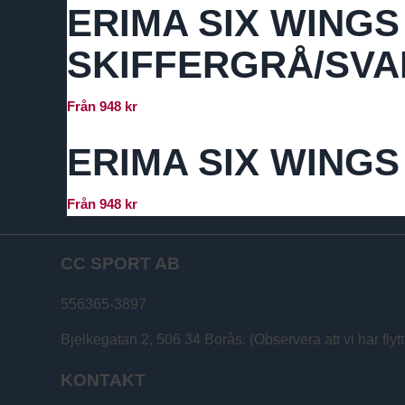
ERIMA SIX WINGS
SKIFFERGRÅ/SVA
Från
948
kr
ERIMA SIX WINGS
Från
948
kr
CC SPORT AB
556365-3897
Bjelkegatan 2, 506 34 Borås. (Observera att vi har flytt
KONTAKT