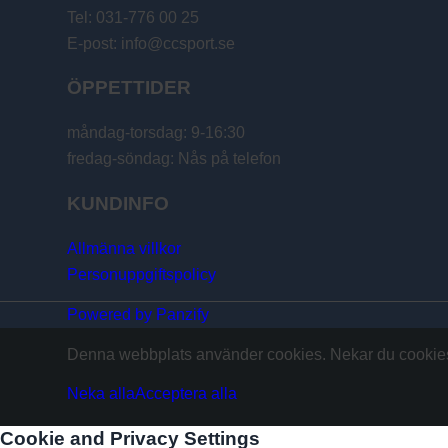
Tel: 031-776 00 25
E-post: info@ccsport.se
ÖPPETTIDER
måndag-torsdag: 9-16:30
fredag-söndag: Nås på telefon
KUNDINFO
Allmänna villkor
Personuppgiftspolicy
Powered by Panzify
Denna webbplats använder cookies. Nekar du cookies 
Neka alla
Acceptera alla
Cookie and Privacy Settings