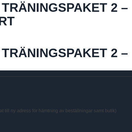
 TRÄNINGSPAKET 2 –
RT
 TRÄNINGSPAKET 2 –
at till ny adress för hämtning av beställningar samt butik)