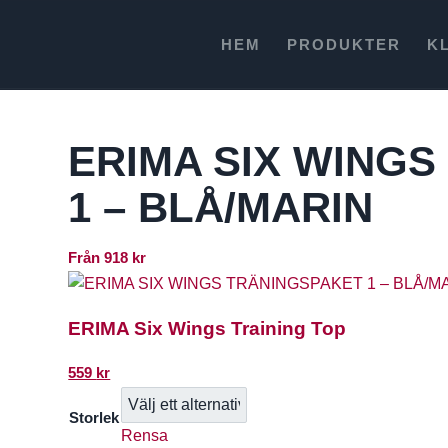
HEM
PRODUKTER
K
ERIMA SIX WING
1 – BLÅ/MARIN
Från
918
kr
ERIMA Six Wings Training Top
559
kr
Storlek
Rensa