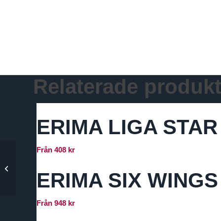
Relaterade produkt
ERIMA LIGA STAR
Från
408
kr
ERIMA Six Wings T-
ERIMA SIX WINGS
Shirt, Valla IF Dam
Från
948
kr