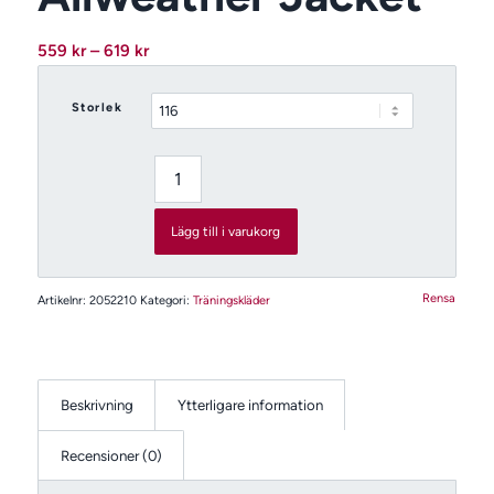
Prisintervall:
559
kr
–
619
kr
559 kr
till
Storlek
619 kr
Lägg till i varukorg
Rensa
Artikelnr:
2052210
Kategori:
Träningskläder
Beskrivning
Ytterligare information
Recensioner (0)