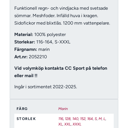
Funktionell regn- och vindjacka med svetsade
sömmar. Meshfoder. Infälld huva i kragen.
Sidofickor med blixtlås. 1200 mm vattenpelare.
Material:
100% polyester
Storlekar:
116-164, S-XXXL
Färgnamn:
marin
Art.nr:
2052210
Vid volymköp kontakta CC Sport på telefon
eller mail !!
Ingår i sortimentet 2022-2025.
FÄRG
Marin
STORLEK
116
,
128
,
140
,
152
,
164
,
S
,
M
,
L
,
XL
,
XXL
,
XXXL