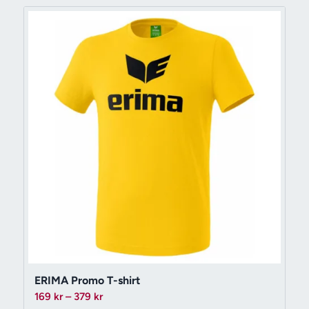
279 kr
ERIMA Promo T-shirt
Prisintervall:
169
kr
–
379
kr