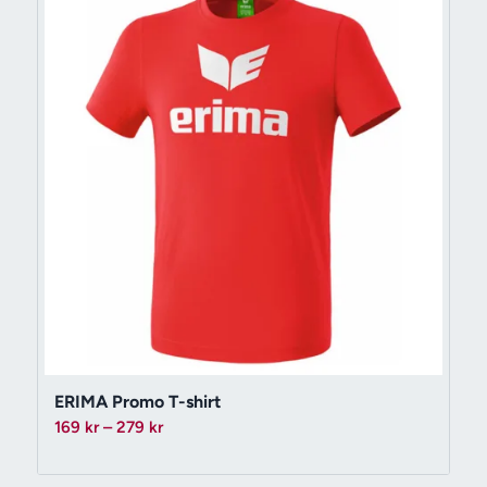
ERIMA Promo T-shirt
Prisintervall:
169
kr
–
279
kr
169 kr
till