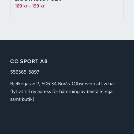
Prisintervall:
169
kr
–
199
kr
169 kr
till
199 kr
CC SPORT AB
556365-3897
Bjelkegatan 2, 506 34 Borås. (Observera att vi har
flyttat till ny adress för hämtning av beställningar
samt butik)