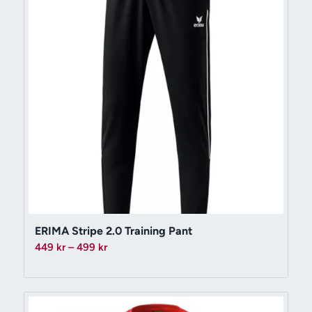
ERIMA Stripe 2.0 Training Pant
Prisintervall:
449
kr
–
499
kr
449 kr
till
499 kr