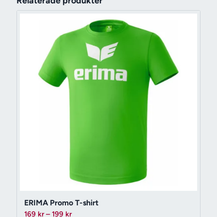
Relaterade produkter
ERIMA Promo T-shirt
Prisintervall:
169
kr
–
199
kr