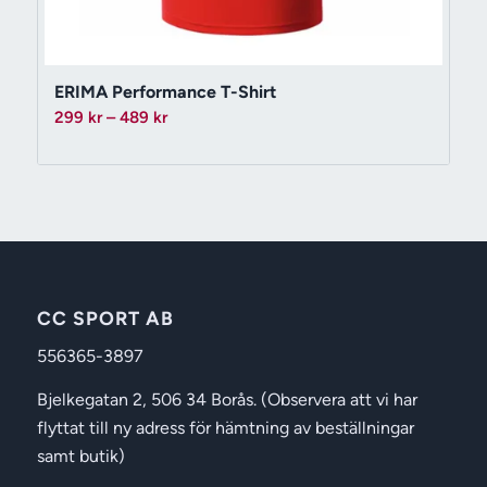
ERIMA Performance T-Shirt
Prisintervall:
299
kr
–
489
kr
299 kr
till
489 kr
CC SPORT AB
556365-3897
Bjelkegatan 2, 506 34 Borås. (Observera att vi har
flyttat till ny adress för hämtning av beställningar
samt butik)