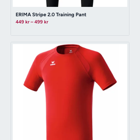
ERIMA Stripe 2.0 Training Pant
Prisintervall:
449
kr
–
499
kr
449 kr
till
499 kr