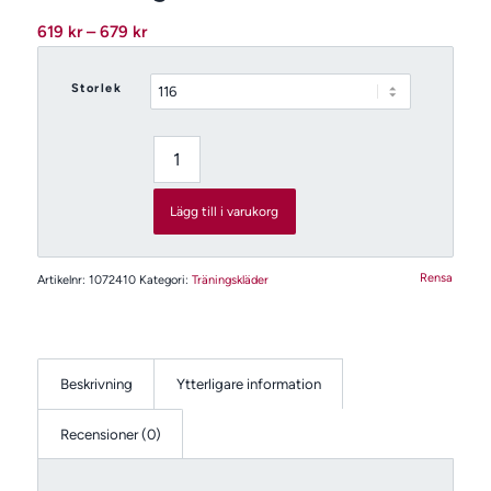
Prisintervall:
619
kr
–
679
kr
619 kr
till
Storlek
679 kr
Lägg till i varukorg
Rensa
Artikelnr:
1072410
Kategori:
Träningskläder
Beskrivning
Ytterligare information
Recensioner (0)