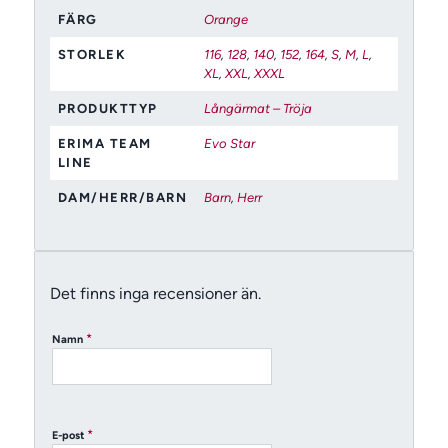
FÄRG
Orange
STORLEK
116
,
128
,
140
,
152
,
164
,
S
,
M
,
L
,
XL
,
XXL
,
XXXL
PRODUKTTYP
Långärmat – Tröja
ERIMA TEAM
Evo Star
LINE
DAM/HERR/BARN
Barn
,
Herr
Det finns inga recensioner än.
*
Namn
*
E-post