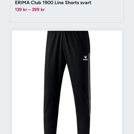
ERIMA Club 1900 Line Shorts svart
Prisintervall:
139
kr
–
399
kr
139 kr
till
399 kr