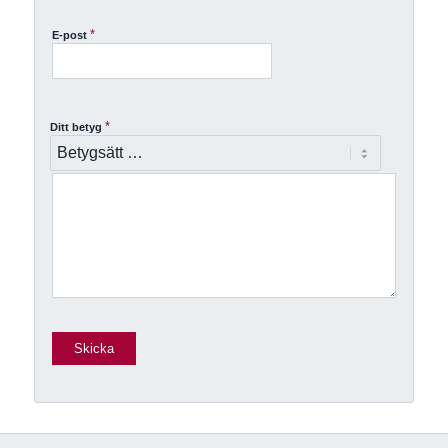
*
E-post
*
Ditt betyg