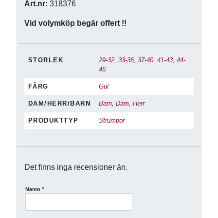
Art.nr:
318376
Vid volymköp begär offert !!
STORLEK
29-32
,
33-36
,
37-40
,
41-43
,
44-
46
FÄRG
Gul
DAM/HERR/BARN
Barn
,
Dam
,
Herr
PRODUKTTYP
Strumpor
Det finns inga recensioner än.
*
Namn