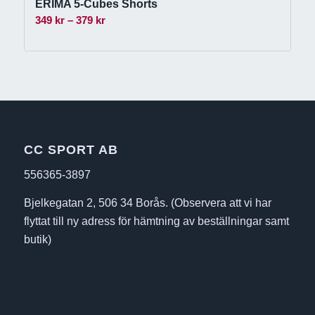
ERIMA 5-Cubes Shorts
Prisintervall:
349
kr
–
379
kr
349 kr
till
379 kr
CC SPORT AB
556365-3897
Bjelkegatan 2, 506 34 Borås. (Observera att vi har
flyttat till ny adress för hämtning av beställningar samt
butik)