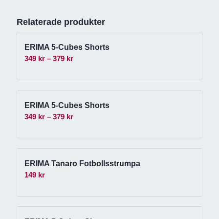
Relaterade produkter
ERIMA 5-Cubes Shorts
Prisintervall:
349
kr
–
379
kr
349 kr
till
379 kr
ERIMA 5-Cubes Shorts
Prisintervall:
349
kr
–
379
kr
349 kr
till
379 kr
ERIMA Tanaro Fotbollsstrumpa
149
kr