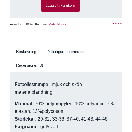
Lägg till i varukorg
Rensa
Artikelnr:
318376
Kategori:
Matchkläder
Beskrivning
Ytterligare information
Recensioner (0)
Fotbollsstrumpa i mjuk och skön
materialblandning.
Material:
70% polypropylen, 10% polyamid, 7%
elastan, 13%polycotton
Storlekar:
29-32, 33-36, 37-40, 41-43, 44-46
Färgnamn:
gul/svart